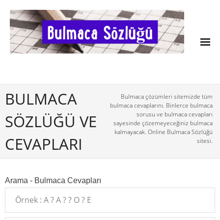
BULMACA
Bulmaca çözümleri sitemizde tüm
bulmaca cevaplarını. Binlerce bulmaca
sorusu ve bulmaca cevapları
SÖZLÜĞÜ VE
sayesinde çözemeyeceğiniz bulmaca
kalmayacak. Online Bulmaca Sözlüğü
CEVAPLARI
sitesi.
Arama - Bulmaca Cevapları