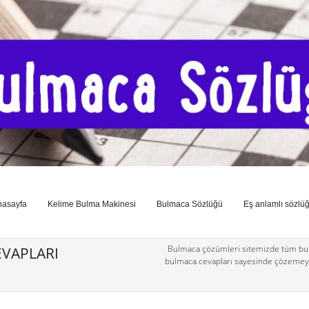
nasayfa
Kelime Bulma Makinesi
Bulmaca Sözlüğü
Eş anlamlı sözlü
Bulmaca çözümleri sitemizde tüm bul
VAPLARI
bulmaca cevapları sayesinde çözemey