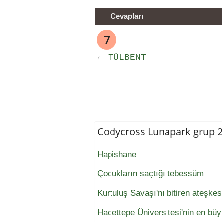
Cevapları
7
TÜLBENT
7
Codycross Lunapark grup 
Hapishane
Çocukların saçtığı tebessüm
Kurtuluş Savaşı'nı bitiren ateşke
Hacettepe Üniversitesi'nin en b