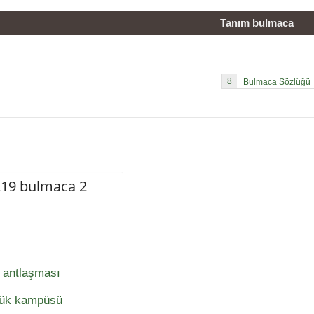
Tanım bulmaca
8
219 bulmaca 2
s antlaşması
üyük kampüsü