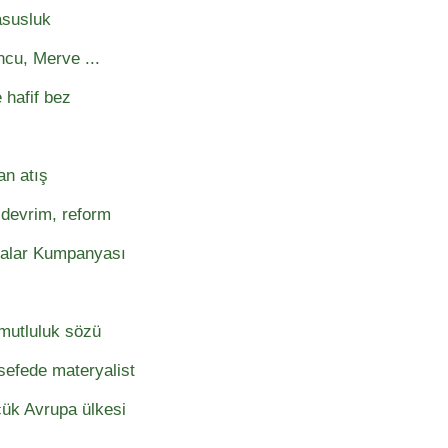
asusluk
ncu, Merve ...
 hafif bez
an atış
devrim, reform
kalar Kumpanyası
mutluluk sözü
sefede materyalist
ük Avrupa ülkesi