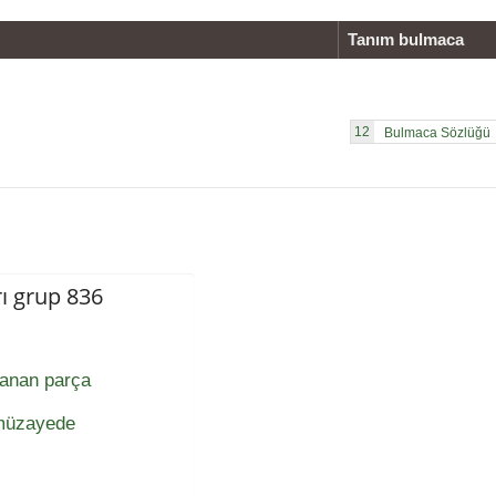
Tanım bulmaca
12
ı grup 836
lanan parça
, müzayede