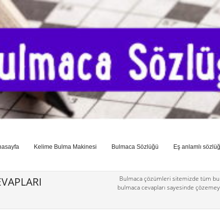
nasayfa
Kelime Bulma Makinesi
Bulmaca Sözlüğü
Eş anlamlı sözlü
Bulmaca çözümleri sitemizde tüm bul
VAPLARI
bulmaca cevapları sayesinde çözemey