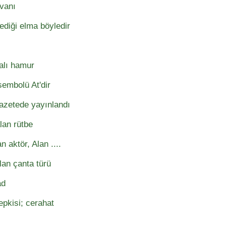
yvanı
diği elma böyledir
alı hamur
embolü At'dir
azetede yayınlandı
lan rütbe
 aktör, Alan ....
an çanta türü
ad
epkisi; cerahat