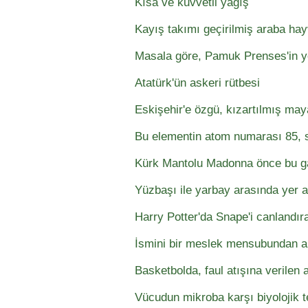
Kısa ve kuvvetli yağış
Kayış takımı geçirilmiş araba ha
Masala göre, Pamuk Prenses'in ye
Atatürk'ün askeri rütbesi
Eskişehir'e özgü, kızartılmış may
Bu elementin atom numarası 85, s
Kürk Mantolu Madonna önce bu g
Yüzbaşı ile yarbay arasında yer a
Harry Potter'da Snape'i canlandıran
İsmini bir meslek mensubundan al
Basketbolda, faul atışına verilen 
Vücudun mikroba karşı biyolojik t