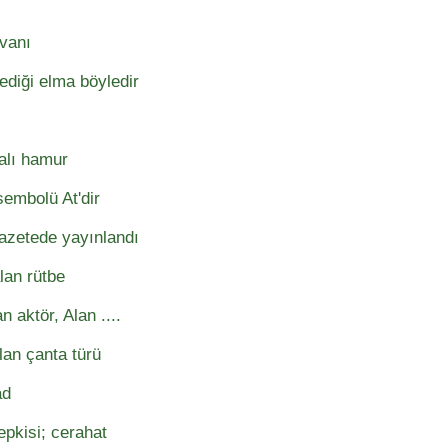
yvanı
diği elma böyledir
alı hamur
embolü At'dir
azetede yayınlandı
lan rütbe
 aktör, Alan ....
an çanta türü
ad
epkisi; cerahat