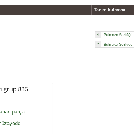
Tanım bulmaca
4
2
ı grup 836
lanan parça
, müzayede