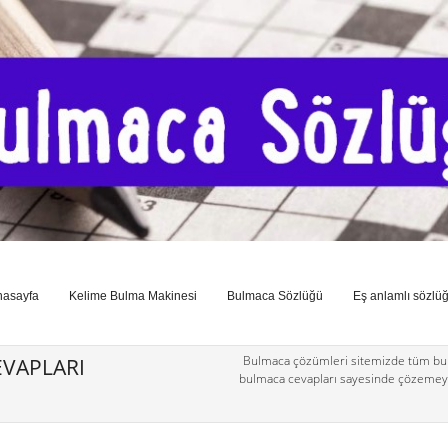
nasayfa
Kelime Bulma Makinesi
Bulmaca Sözlüğü
Eş anlamlı sözlü
Bulmaca çözümleri sitemizde tüm bul
VAPLARI
bulmaca cevapları sayesinde çözemey