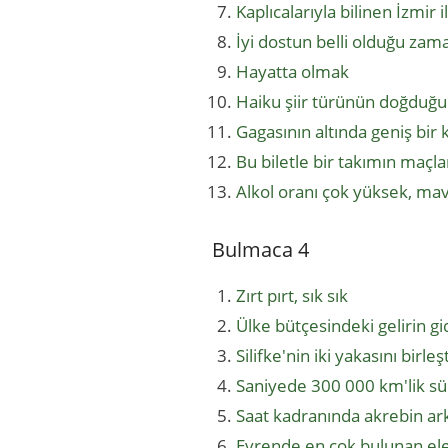
Kaplıcalarıyla bilinen İzmir i
İyi dostun belli olduğu zam
Hayatta olmak
Haiku şiir türünün doğduğu
Gagasının altında geniş bir 
Bu biletle bir takımın maçla
Alkol oranı çok yüksek, mavi
Bulmaca 4
Zırt pırt, sık sık
Ülke bütçesindeki gelirin g
Silifke'nin iki yakasını birleş
Saniyede 300 000 km'lik sü
Saat kadranında akrebin ar
Evrende en çok bulunan e