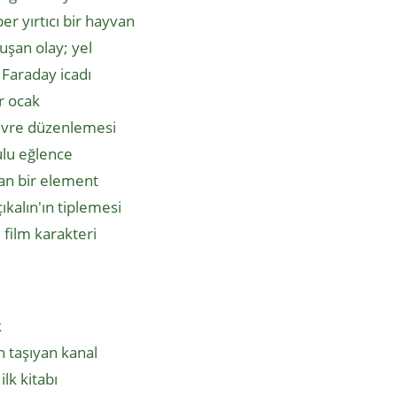
er yırtıcı bir hayvan
uşan olay; yel
 Faraday icadı
ür ocak
çevre düzenlemesi
ulu eğlence
lan bir element
kalın'ın tiplemesi
 film karakteri
k
n taşıyan kanal
lk kitabı