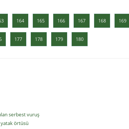
63
164
165
166
167
168
169
6
177
178
179
180
nılan serbest vuruş
cı yatak örtüsü