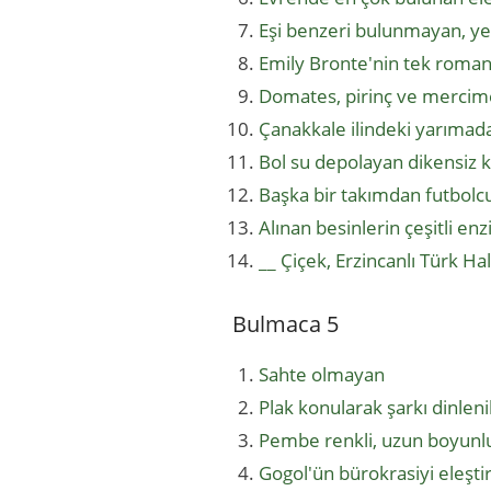
Eşi benzeri bulunmayan, y
Emily Bronte'nin tek romanı
Domates, pirinç ve mercime
Çanakkale ilindeki yarımad
Bol su depolayan dikensiz k
Başka bir takımdan futbolc
Alınan besinlerin çeşitli enz
__ Çiçek, Erzincanlı Türk Ha
Bulmaca 5
Sahte olmayan
Plak konularak şarkı dinleni
Pembe renkli, uzun boyunlu
Gogol'ün bürokrasiyi eleşt