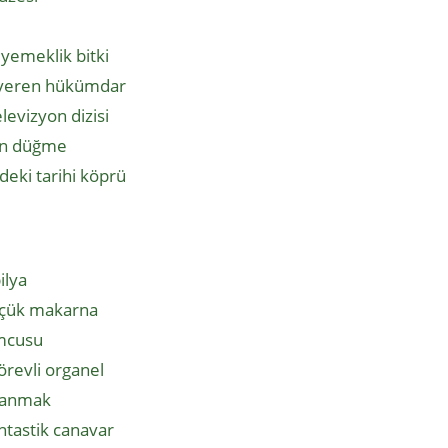
r yemeklik bitki
nı veren hükümdar
levizyon dizisi
lan düğme
eki tarihi köprü
ilya
küçük makarna
umcusu
örevli organel
zanmak
antastik canavar