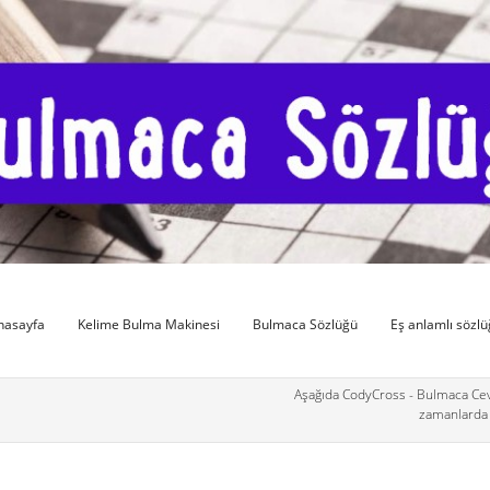
nasayfa
Kelime Bulma Makinesi
Bulmaca Sözlüğü
Eş anlamlı sözl
Aşağıda CodyCross - Bulmaca Cev
zamanlarda 