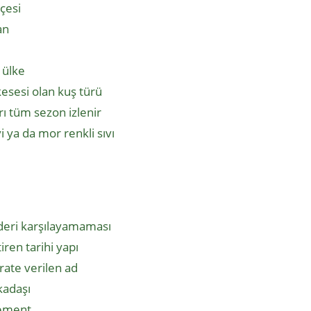
lçesi
an
 ülke
kesesi olan kuş türü
rı tüm sezon izlenir
 ya da mor renkli sıvı
ideri karşılayamaması
tiren tarihi yapı
rate verilen ad
kadaşı
lement