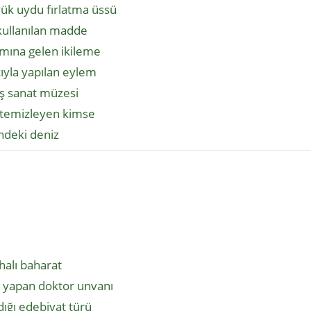
ük uydu fırlatma üssü
 kullanılan madde
mına gelen ikileme
ıyla yapılan eylem
ş sanat müzesi
p temizleyen kimse
ndeki deniz
alı baharat
t yapan doktor unvanı
zdığı edebiyat türü