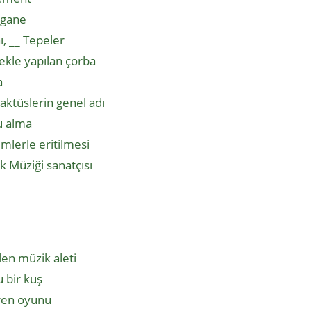
egane
, __ Tepeler
kle yapılan çorba
a
aktüslerin genel adı
u alma
imlerle eritilmesi
lk Müziği sanatçısı
len müzik aleti
 bir kuş
iren oyunu