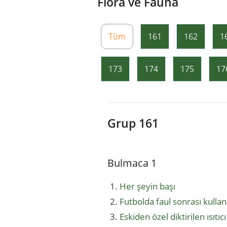
Flora ve Fauna
Tüm
161
162
1
173
174
175
17
Grup 161
Bulmaca 1
Her şeyin başı
Futbolda faul sonrası kulla
Eskiden özel diktirilen ısıtı