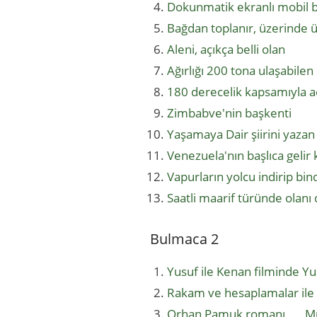
Dokunmatik ekranlı mobil b
Bağdan toplanır, üzerinde 
Aleni, açıkça belli olan
Ağırlığı 200 tona ulaşabilen
180 derecelik kapsamıyla aç
Zimbabve'nin başkenti
Yaşamaya Dair şiirini yazan
Venezuela'nın başlıca geli
Vapurların yolcu indirip bind
Saatli maarif türünde olanı 
Bulmaca 2
Yusuf ile Kenan filminde Y
Rakam ve hesaplamalar ile il
Orhan Pamuk romanı, __ M