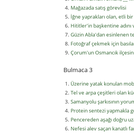
Mağazada satış görevlisi
İğne yaprakları olan, etli bi
Hititler'in başkentine adı
Güzin Abla'dan esinlenen te
Fotoğraf çekmek için bası
Çorum'un Osmancık ilçesind
Bulmaca 3
Üzerine yatak konulan mob
Tel ve arpa çeşitleri olan 
Samanyolu şarkısının yor
Protein sentezi yapmakla g
Pencereden aşağı doğru u
Nefesi alev saçan kanatlı f