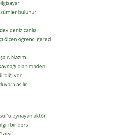
ilgisayar
üzümler bulunur
 dev deniz canlısı
ı ölçen öğrenci gereci
 şair, Nazım __
r kaynağı olan maden
irdiği yer
duvara asılır
usuf'u oynayan aktör
gili bir ders
üzesi