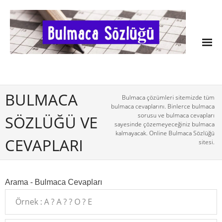
BULMACA
Bulmaca çözümleri sitemizde tüm
bulmaca cevaplarını. Binlerce bulmaca
sorusu ve bulmaca cevapları
SÖZLÜĞÜ VE
sayesinde çözemeyeceğiniz bulmaca
kalmayacak. Online Bulmaca Sözlüğü
CEVAPLARI
sitesi.
Arama - Bulmaca Cevapları