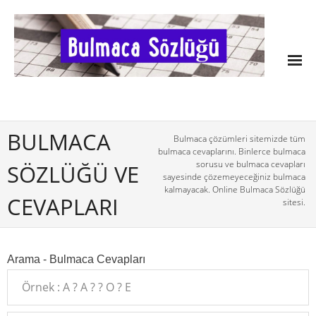
BULMACA
Bulmaca çözümleri sitemizde tüm
bulmaca cevaplarını. Binlerce bulmaca
sorusu ve bulmaca cevapları
SÖZLÜĞÜ VE
sayesinde çözemeyeceğiniz bulmaca
kalmayacak. Online Bulmaca Sözlüğü
CEVAPLARI
sitesi.
Arama - Bulmaca Cevapları