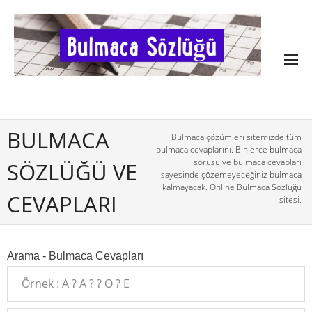
BULMACA
Bulmaca çözümleri sitemizde tüm
bulmaca cevaplarını. Binlerce bulmaca
sorusu ve bulmaca cevapları
SÖZLÜĞÜ VE
sayesinde çözemeyeceğiniz bulmaca
kalmayacak. Online Bulmaca Sözlüğü
CEVAPLARI
sitesi.
Arama - Bulmaca Cevapları