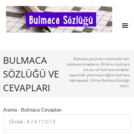
BULMACA
Bulmaca çözümleri sitemizde tüm
bulmaca cevaplarını. Binlerce bulmaca
sorusu ve bulmaca cevapları
SÖZLÜĞÜ VE
sayesinde çözemeyeceğiniz bulmaca
kalmayacak. Online Bulmaca Sözlüğü
CEVAPLARI
sitesi.
Arama - Bulmaca Cevapları