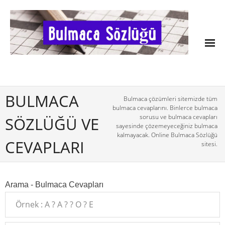
BULMACA
Bulmaca çözümleri sitemizde tüm
bulmaca cevaplarını. Binlerce bulmaca
sorusu ve bulmaca cevapları
SÖZLÜĞÜ VE
sayesinde çözemeyeceğiniz bulmaca
kalmayacak. Online Bulmaca Sözlüğü
CEVAPLARI
sitesi.
Arama - Bulmaca Cevapları