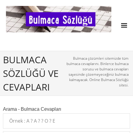
BULMACA
Bulmaca çözümleri sitemizde tüm
bulmaca cevaplarını. Binlerce bulmaca
sorusu ve bulmaca cevapları
SÖZLÜĞÜ VE
sayesinde çözemeyeceğiniz bulmaca
kalmayacak. Online Bulmaca Sözlüğü
CEVAPLARI
sitesi.
Arama - Bulmaca Cevapları