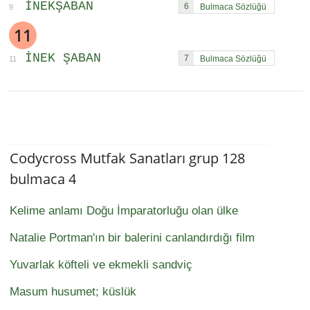
INEKŞABAN
6
9
11
INEK ŞABAN
7
11
Codycross Mutfak Sanatları grup 128
bulmaca 4
Kelime anlamı Doğu İmparatorluğu olan ülke
Natalie Portman'ın bir balerini canlandırdığı film
Yuvarlak köfteli ve ekmekli sandviç
Masum husumet; küslük