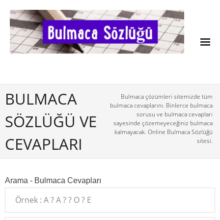
BULMACA
Bulmaca çözümleri sitemizde tüm
bulmaca cevaplarını. Binlerce bulmaca
sorusu ve bulmaca cevapları
SÖZLÜĞÜ VE
sayesinde çözemeyeceğiniz bulmaca
kalmayacak. Online Bulmaca Sözlüğü
CEVAPLARI
sitesi.
Arama - Bulmaca Cevapları