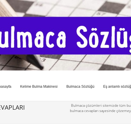
nasayfa
Kelime Bulma Makinesi
Bulmaca Sözlüğü
Eş anlamlı sözlü
Bulmaca çözümleri sitemizde tüm bul
VAPLARI
bulmaca cevapları sayesinde çözemey