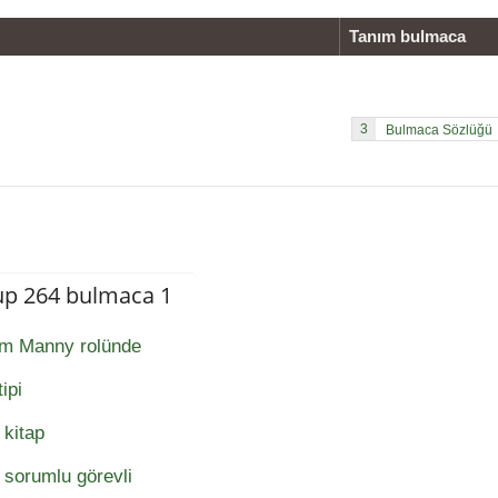
Tanım bulmaca
3
up 264 bulmaca 1
dam Manny rolünde
ipi
 kitap
n sorumlu görevli