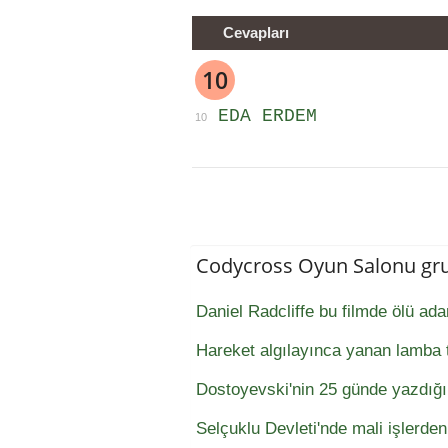
Cevapları
10
EDA ERDEM
10
Codycross Oyun Salonu gr
Daniel Radcliffe bu filmde ölü a
Hareket algılayınca yanan lamba t
Dostoyevski'nin 25 günde yazdığı
Selçuklu Devleti'nde mali işlerde