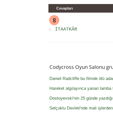
Cevapları
8
ITAATKÂR
8
Codycross Oyun Salonu gr
Daniel Radcliffe bu filmde ölü a
Hareket algılayınca yanan lamba t
Dostoyevski'nin 25 günde yazdığı
Selçuklu Devleti'nde mali işlerde