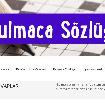
nasayfa
Kelime Bulma Makinesi
Bulmaca Sözlüğü
Eş anlamlı sözlü
Bulmaca çözümleri sitemizde tüm bul
VAPLARI
bulmaca cevapları sayesinde çözemey