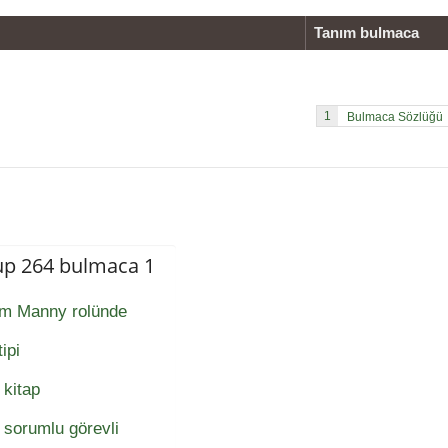
Tanım bulmaca
1
up 264 bulmaca 1
dam Manny rolünde
ipi
 kitap
n sorumlu görevli