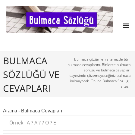
BULMACA
Bulmaca çözümleri sitemizde tüm
bulmaca cevaplarını. Binlerce bulmaca
sorusu ve bulmaca cevapları
SÖZLÜĞÜ VE
sayesinde çözemeyeceğiniz bulmaca
kalmayacak. Online Bulmaca Sözlüğü
CEVAPLARI
sitesi.
Arama - Bulmaca Cevapları