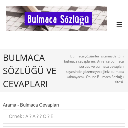
BULMACA
Bulmaca çözümleri sitemizde tüm
bulmaca cevaplarını. Binlerce bulmaca
sorusu ve bulmaca cevapları
SÖZLÜĞÜ VE
sayesinde çözemeyeceğiniz bulmaca
kalmayacak. Online Bulmaca Sözlüğü
CEVAPLARI
sitesi.
Arama - Bulmaca Cevapları