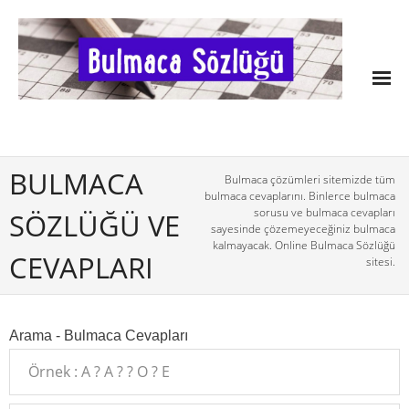
BULMACA
Bulmaca çözümleri sitemizde tüm
bulmaca cevaplarını. Binlerce bulmaca
sorusu ve bulmaca cevapları
SÖZLÜĞÜ VE
sayesinde çözemeyeceğiniz bulmaca
kalmayacak. Online Bulmaca Sözlüğü
CEVAPLARI
sitesi.
Arama - Bulmaca Cevapları