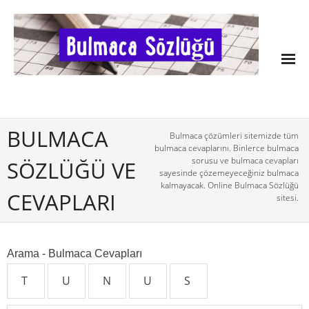
BULMACA
Bulmaca çözümleri sitemizde tüm
bulmaca cevaplarını. Binlerce bulmaca
sorusu ve bulmaca cevapları
SÖZLÜĞÜ VE
sayesinde çözemeyeceğiniz bulmaca
kalmayacak. Online Bulmaca Sözlüğü
CEVAPLARI
sitesi.
Arama - Bulmaca Cevapları