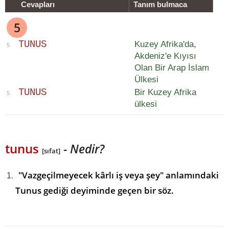
Cevapları
Tanım bulmaca
5
T
U
N
U
S
Kuzey Afrika'da,
5
Akdeniz'e Kıyısı
Olan Bir Arap İslam
Ülkesi
T
U
N
U
S
Bir Kuzey Afrika
5
ülkesi
tunus
-
Nedir?
[sıfat]
"Vazgeçilmeyecek kârlı iş veya şey" anlamındaki
Tunus gediği deyiminde geçen bir söz.