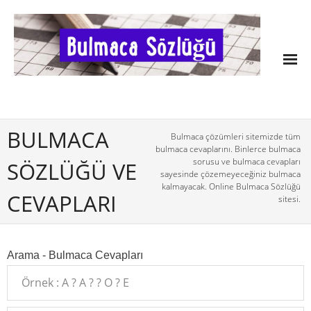
BULMACA
Bulmaca çözümleri sitemizde tüm
bulmaca cevaplarını. Binlerce bulmaca
sorusu ve bulmaca cevapları
SÖZLÜĞÜ VE
sayesinde çözemeyeceğiniz bulmaca
kalmayacak. Online Bulmaca Sözlüğü
CEVAPLARI
sitesi.
Arama - Bulmaca Cevapları