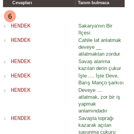
Cevapları
Tanım bulmaca
6
H
E
N
D
E
K
Sakarya'nın Bir
6
İlçesi
H
E
N
D
E
K
Cahile laf anlatmak
6
deveye __
atlatmaktan zordur
H
E
N
D
E
K
Savaş alanına
6
kazılan derin çukur
H
E
N
D
E
K
İşte .... İşte Deve,
6
Barış Manço şarkısı
H
E
N
D
E
K
Deveye ....
6
atlatmak, zor bir iş
yapmak
anlamındadır
H
E
N
D
E
K
Savaşta toprağı
6
kazarak açılan
savunma çukuru