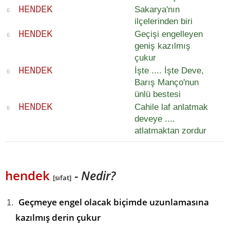
H
E
N
D
E
K
Sakarya'nın
6
ilçelerinden biri
H
E
N
D
E
K
Geçişi engelleyen
6
geniş kazılmış
çukur
H
E
N
D
E
K
İşte .... İşte Deve,
6
Barış Manço'nun
ünlü bestesi
H
E
N
D
E
K
Cahile laf anlatmak
6
deveye ....
atlatmaktan zordur
hendek
-
Nedir?
[sıfat]
Geçmeye engel olacak biçimde uzunlamasına
kazılmış derin çukur