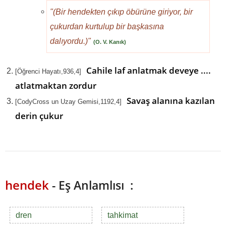
"(Bir hendekten çıkıp öbürüne giriyor, bir
çukurdan kurtulup bir başkasına
dalıyordu.)"
(O. V. Kanık)
Cahile laf anlatmak deveye ....
[Öğrenci Hayatı,936,4]
atlatmaktan zordur
Savaş alanına kazılan
[CodyCross un Uzay Gemisi,1192,4]
derin çukur
hendek
- Eş Anlamlısı :
dren
tahkimat