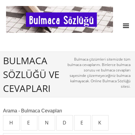
BULMACA
Bulmaca çözümleri sitemizde tüm
bulmaca cevaplarını. Binlerce bulmaca
sorusu ve bulmaca cevapları
SÖZLÜĞÜ VE
sayesinde çözemeyeceğiniz bulmaca
kalmayacak. Online Bulmaca Sözlüğü
CEVAPLARI
sitesi.
Arama - Bulmaca Cevapları