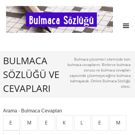
BULMACA
Bulmaca çözümleri sitemizde tüm
bulmaca cevaplarını. Binlerce bulmaca
sorusu ve bulmaca cevapları
SÖZLÜĞÜ VE
sayesinde çözemeyeceğiniz bulmaca
kalmayacak. Online Bulmaca Sözlüğü
CEVAPLARI
sitesi.
Arama - Bulmaca Cevapları