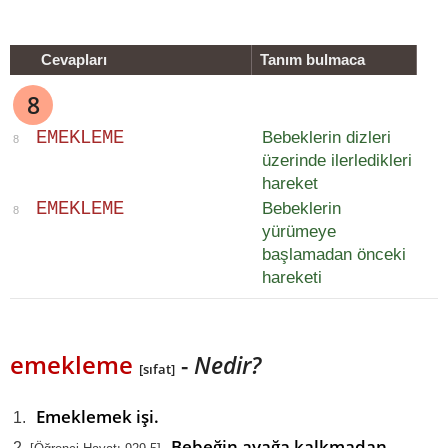
Cevapları
Tanım bulmaca
8
E
M
E
K
L
E
M
E
Bebeklerin dizleri
8
üzerinde ilerledikleri
hareket
E
M
E
K
L
E
M
E
Bebeklerin
8
yürümeye
başlamadan önceki
hareketi
emekleme
-
Nedir?
[sıfat]
Emeklemek işi.
Bebeğin ayağa kalkmadan