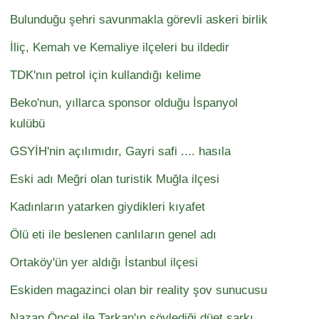
Bulunduğu şehri savunmakla görevli askeri birlik
İliç, Kemah ve Kemaliye ilçeleri bu ildedir
TDK'nın petrol için kullandığı kelime
Beko'nun, yıllarca sponsor olduğu İspanyol
kulübü
GSYİH'nin açılımıdır, Gayri safi .... hasıla
Eski adı Meğri olan turistik Muğla ilçesi
Kadınların yatarken giydikleri kıyafet
Ölü eti ile beslenen canlıların genel adı
Ortaköy'ün yer aldığı İstanbul ilçesi
Eskiden magazinci olan bir reality şov sunucusu
Nazan Öncel ile Tarkan'ın söylediği düet şarkı