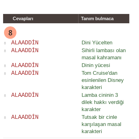
Cevapları
Tanım bulmaca
8
A
L
A
A
D
D
I
N
Dini Yücelten
8
A
L
A
A
D
D
I
N
Sihirli lambası olan
8
masal kahramanı
A
L
A
A
D
D
I
N
Dinin yücesi
8
A
L
A
A
D
D
I
N
Tom Cruise'dan
8
esinlenilen Disney
karakteri
A
L
A
A
D
D
I
N
Lamba cininin 3
8
dilek hakkı verdiği
karakter
A
L
A
A
D
D
I
N
Tutsak bir cinle
8
karşılaşan masal
karakteri