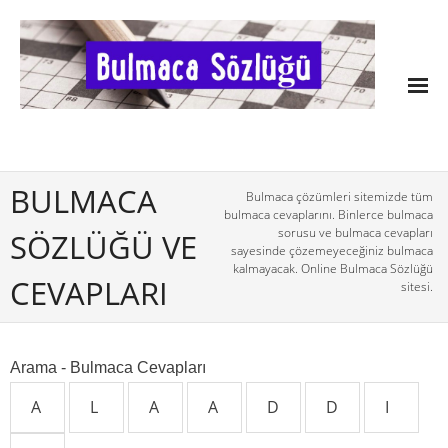
BULMACA
Bulmaca çözümleri sitemizde tüm
bulmaca cevaplarını. Binlerce bulmaca
sorusu ve bulmaca cevapları
SÖZLÜĞÜ VE
sayesinde çözemeyeceğiniz bulmaca
kalmayacak. Online Bulmaca Sözlüğü
CEVAPLARI
sitesi.
Arama - Bulmaca Cevapları