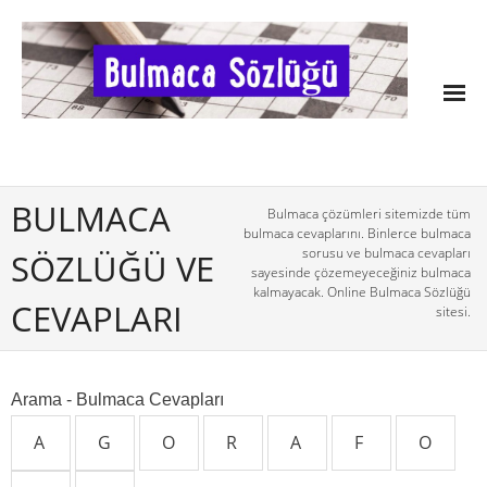
BULMACA
Bulmaca çözümleri sitemizde tüm
bulmaca cevaplarını. Binlerce bulmaca
sorusu ve bulmaca cevapları
SÖZLÜĞÜ VE
sayesinde çözemeyeceğiniz bulmaca
kalmayacak. Online Bulmaca Sözlüğü
CEVAPLARI
sitesi.
Arama - Bulmaca Cevapları