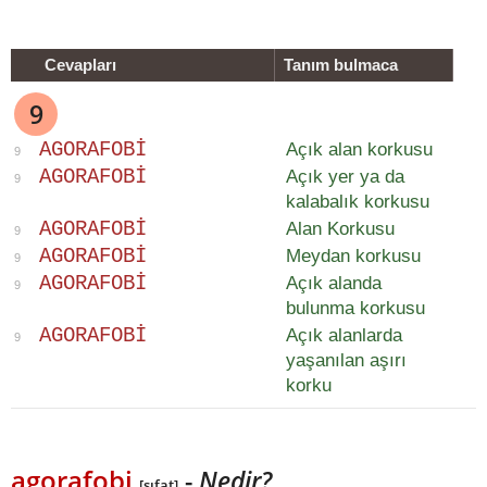
Cevapları
Tanım bulmaca
9
A
G
O
R
A
F
O
B
I
Açık alan korkusu
9
A
G
O
R
A
F
O
B
I
Açık yer ya da
9
kalabalık korkusu
A
G
O
R
A
F
O
B
I
Alan Korkusu
9
A
G
O
R
A
F
O
B
I
Meydan korkusu
9
A
G
O
R
A
F
O
B
I
Açık alanda
9
bulunma korkusu
A
G
O
R
A
F
O
B
I
Açık alanlarda
9
yaşanılan aşırı
korku
agorafobi
-
Nedir?
[sıfat]