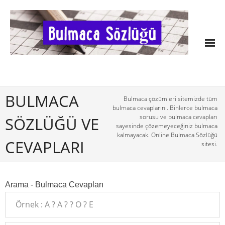
BULMACA
Bulmaca çözümleri sitemizde tüm
bulmaca cevaplarını. Binlerce bulmaca
sorusu ve bulmaca cevapları
SÖZLÜĞÜ VE
sayesinde çözemeyeceğiniz bulmaca
kalmayacak. Online Bulmaca Sözlüğü
CEVAPLARI
sitesi.
Arama - Bulmaca Cevapları