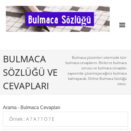
BULMACA
Bulmaca çözümleri sitemizde tüm
bulmaca cevaplarını. Binlerce bulmaca
sorusu ve bulmaca cevapları
SÖZLÜĞÜ VE
sayesinde çözemeyeceğiniz bulmaca
kalmayacak. Online Bulmaca Sözlüğü
CEVAPLARI
sitesi.
Arama - Bulmaca Cevapları