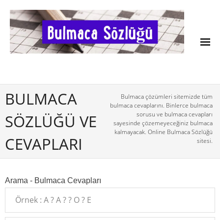
BULMACA
Bulmaca çözümleri sitemizde tüm
bulmaca cevaplarını. Binlerce bulmaca
sorusu ve bulmaca cevapları
SÖZLÜĞÜ VE
sayesinde çözemeyeceğiniz bulmaca
kalmayacak. Online Bulmaca Sözlüğü
CEVAPLARI
sitesi.
Arama - Bulmaca Cevapları