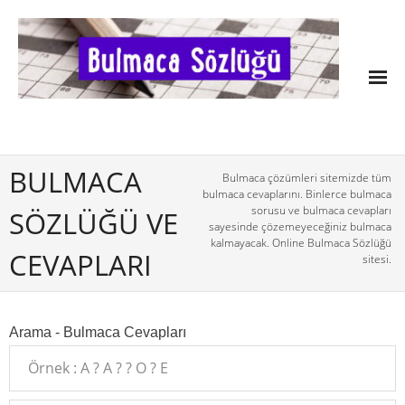
BULMACA
Bulmaca çözümleri sitemizde tüm
bulmaca cevaplarını. Binlerce bulmaca
sorusu ve bulmaca cevapları
SÖZLÜĞÜ VE
sayesinde çözemeyeceğiniz bulmaca
kalmayacak. Online Bulmaca Sözlüğü
CEVAPLARI
sitesi.
Arama - Bulmaca Cevapları