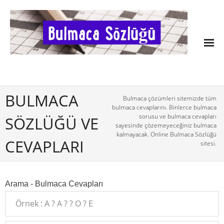
BULMACA
Bulmaca çözümleri sitemizde tüm
bulmaca cevaplarını. Binlerce bulmaca
sorusu ve bulmaca cevapları
SÖZLÜĞÜ VE
sayesinde çözemeyeceğiniz bulmaca
kalmayacak. Online Bulmaca Sözlüğü
CEVAPLARI
sitesi.
Arama - Bulmaca Cevapları