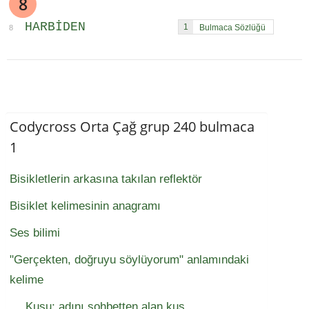
8
HARBIDEN
1
8
Codycross Orta Çağ grup 240 bulmaca
1
Bisikletlerin arkasına takılan reflektör
Bisiklet kelimesinin anagramı
Ses bilimi
"Gerçekten, doğruyu söylüyorum" anlamındaki
kelime
__ Kuşu; adını sohbetten alan kuş