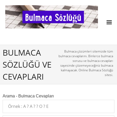
BULMACA
Bulmaca çözümleri sitemizde tüm
bulmaca cevaplarını. Binlerce bulmaca
sorusu ve bulmaca cevapları
SÖZLÜĞÜ VE
sayesinde çözemeyeceğiniz bulmaca
kalmayacak. Online Bulmaca Sözlüğü
CEVAPLARI
sitesi.
Arama - Bulmaca Cevapları