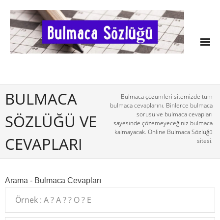
BULMACA
Bulmaca çözümleri sitemizde tüm
bulmaca cevaplarını. Binlerce bulmaca
sorusu ve bulmaca cevapları
SÖZLÜĞÜ VE
sayesinde çözemeyeceğiniz bulmaca
kalmayacak. Online Bulmaca Sözlüğü
CEVAPLARI
sitesi.
Arama - Bulmaca Cevapları