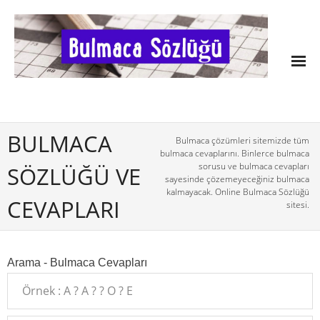
BULMACA
Bulmaca çözümleri sitemizde tüm
bulmaca cevaplarını. Binlerce bulmaca
sorusu ve bulmaca cevapları
SÖZLÜĞÜ VE
sayesinde çözemeyeceğiniz bulmaca
kalmayacak. Online Bulmaca Sözlüğü
CEVAPLARI
sitesi.
Arama - Bulmaca Cevapları