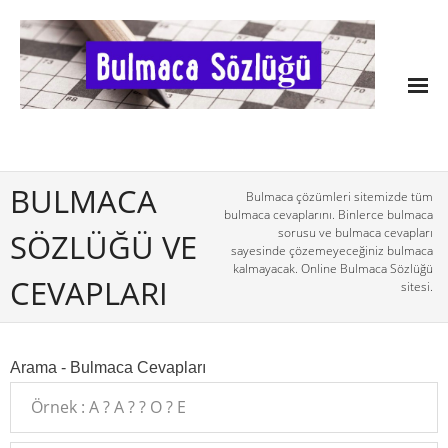
BULMACA
Bulmaca çözümleri sitemizde tüm
bulmaca cevaplarını. Binlerce bulmaca
sorusu ve bulmaca cevapları
SÖZLÜĞÜ VE
sayesinde çözemeyeceğiniz bulmaca
kalmayacak. Online Bulmaca Sözlüğü
CEVAPLARI
sitesi.
Arama - Bulmaca Cevapları