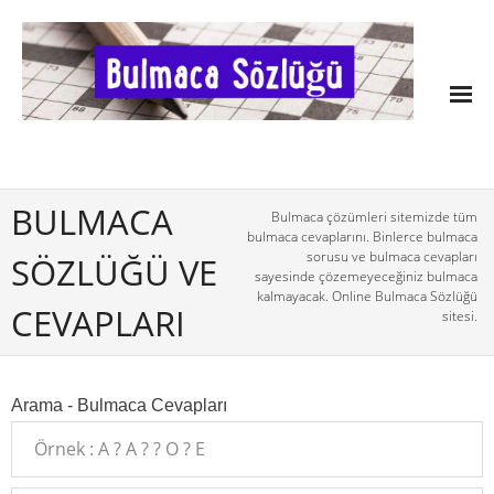
BULMACA
Bulmaca çözümleri sitemizde tüm
bulmaca cevaplarını. Binlerce bulmaca
sorusu ve bulmaca cevapları
SÖZLÜĞÜ VE
sayesinde çözemeyeceğiniz bulmaca
kalmayacak. Online Bulmaca Sözlüğü
CEVAPLARI
sitesi.
Arama - Bulmaca Cevapları