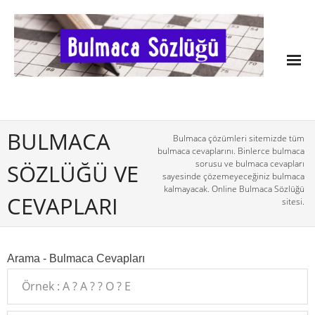
BULMACA
Bulmaca çözümleri sitemizde tüm
bulmaca cevaplarını. Binlerce bulmaca
sorusu ve bulmaca cevapları
SÖZLÜĞÜ VE
sayesinde çözemeyeceğiniz bulmaca
kalmayacak. Online Bulmaca Sözlüğü
CEVAPLARI
sitesi.
Arama - Bulmaca Cevapları