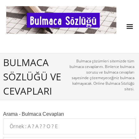
BULMACA
Bulmaca çözümleri sitemizde tüm
bulmaca cevaplarını. Binlerce bulmaca
sorusu ve bulmaca cevapları
SÖZLÜĞÜ VE
sayesinde çözemeyeceğiniz bulmaca
kalmayacak. Online Bulmaca Sözlüğü
CEVAPLARI
sitesi.
Arama - Bulmaca Cevapları