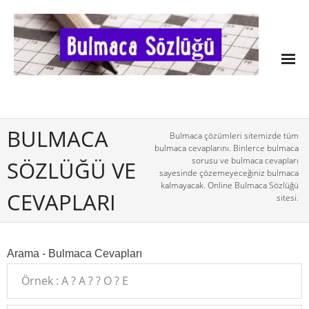
BULMACA
Bulmaca çözümleri sitemizde tüm
bulmaca cevaplarını. Binlerce bulmaca
sorusu ve bulmaca cevapları
SÖZLÜĞÜ VE
sayesinde çözemeyeceğiniz bulmaca
kalmayacak. Online Bulmaca Sözlüğü
CEVAPLARI
sitesi.
Arama - Bulmaca Cevapları