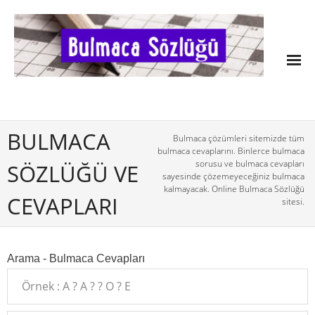
BULMACA
Bulmaca çözümleri sitemizde tüm
bulmaca cevaplarını. Binlerce bulmaca
sorusu ve bulmaca cevapları
SÖZLÜĞÜ VE
sayesinde çözemeyeceğiniz bulmaca
kalmayacak. Online Bulmaca Sözlüğü
CEVAPLARI
sitesi.
Arama - Bulmaca Cevapları