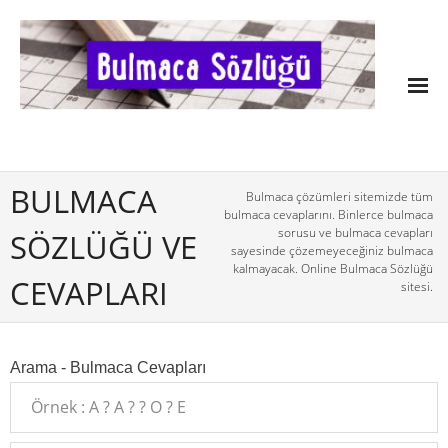
BULMACA
Bulmaca çözümleri sitemizde tüm
bulmaca cevaplarını. Binlerce bulmaca
sorusu ve bulmaca cevapları
SÖZLÜĞÜ VE
sayesinde çözemeyeceğiniz bulmaca
kalmayacak. Online Bulmaca Sözlüğü
CEVAPLARI
sitesi.
Arama - Bulmaca Cevapları