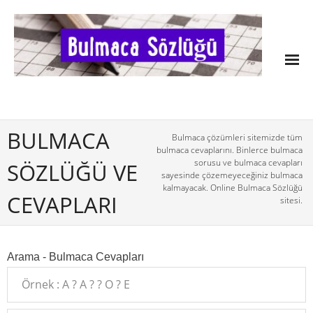
BULMACA
Bulmaca çözümleri sitemizde tüm
bulmaca cevaplarını. Binlerce bulmaca
sorusu ve bulmaca cevapları
SÖZLÜĞÜ VE
sayesinde çözemeyeceğiniz bulmaca
kalmayacak. Online Bulmaca Sözlüğü
CEVAPLARI
sitesi.
Arama - Bulmaca Cevapları