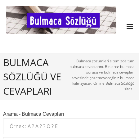
BULMACA
Bulmaca çözümleri sitemizde tüm
bulmaca cevaplarını. Binlerce bulmaca
sorusu ve bulmaca cevapları
SÖZLÜĞÜ VE
sayesinde çözemeyeceğiniz bulmaca
kalmayacak. Online Bulmaca Sözlüğü
CEVAPLARI
sitesi.
Arama - Bulmaca Cevapları