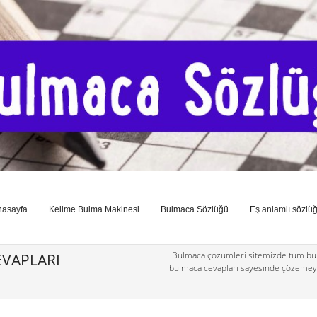
nasayfa
Kelime Bulma Makinesi
Bulmaca Sözlüğü
Eş anlamlı sözlü
Bulmaca çözümleri sitemizde tüm bul
VAPLARI
bulmaca cevapları sayesinde çözemey