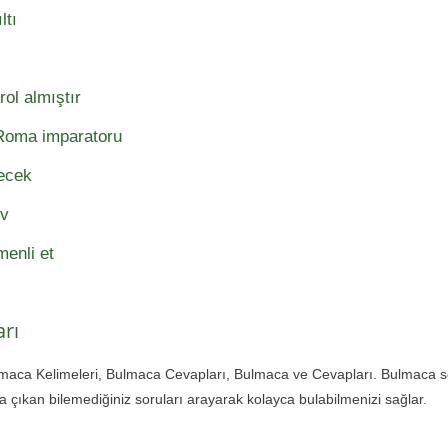
ltı
rol almıştır
 Roma imparatoru
yecek
ev
enli et
rı
lmaca Kelimeleri, Bulmaca Cevapları, Bulmaca ve Cevapları. Bulmaca 
çıkan bilemediğiniz soruları arayarak kolayca bulabilmenizi sağlar.