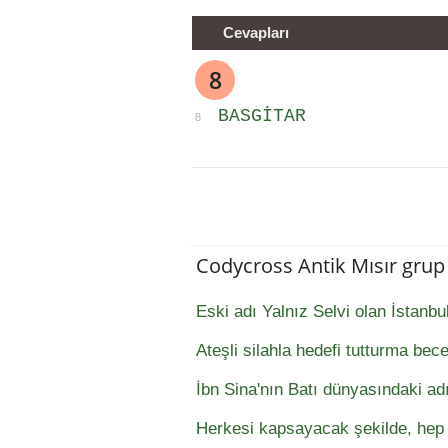
Cevapları
8
BASGITAR
8
Codycross Antik Mısır gru
Eski adı Yalnız Selvi olan İstanbul
Ateşli silahla hedefi tutturma bece
İbn Sina'nın Batı dünyasındaki ad
Herkesi kapsayacak şekilde, hep 