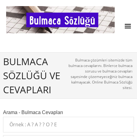
BULMACA
Bulmaca çözümleri sitemizde tüm
bulmaca cevaplarını. Binlerce bulmaca
sorusu ve bulmaca cevapları
SÖZLÜĞÜ VE
sayesinde çözemeyeceğiniz bulmaca
kalmayacak. Online Bulmaca Sözlüğü
CEVAPLARI
sitesi.
Arama - Bulmaca Cevapları