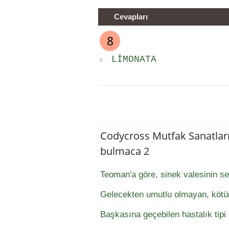
Cevapları
8
LIMONATA
8
Codycross Mutfak Sanatlar
bulmaca 2
Teoman'a göre, sinek valesinin sev
Gelecekten umutlu olmayan, köt
Başkasına geçebilen hastalık tipi