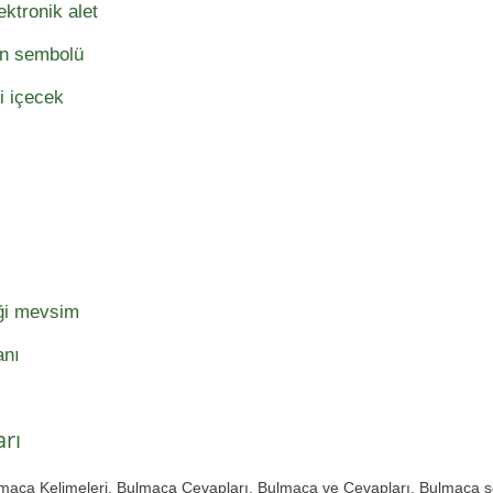
ktronik alet
nin sembolü
li içecek
iği mevsim
anı
rı
lmaca Kelimeleri, Bulmaca Cevapları, Bulmaca ve Cevapları. Bulmaca 