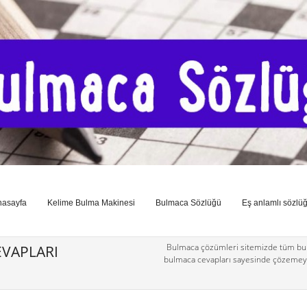
nasayfa
Kelime Bulma Makinesi
Bulmaca Sözlüğü
Eş anlamlı sözlü
Bulmaca çözümleri sitemizde tüm bul
VAPLARI
bulmaca cevapları sayesinde çözemey