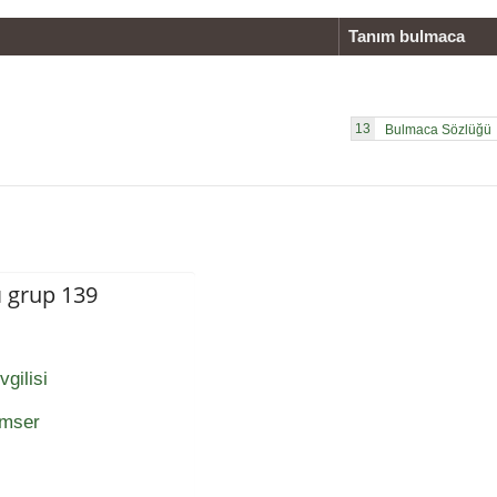
Tanım bulmaca
13
ı grup 139
gilisi
ümser