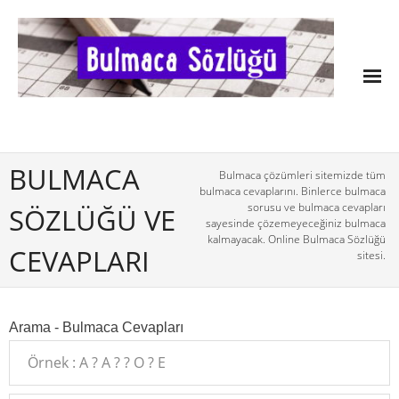
BULMACA
Bulmaca çözümleri sitemizde tüm
bulmaca cevaplarını. Binlerce bulmaca
sorusu ve bulmaca cevapları
SÖZLÜĞÜ VE
sayesinde çözemeyeceğiniz bulmaca
kalmayacak. Online Bulmaca Sözlüğü
CEVAPLARI
sitesi.
Arama - Bulmaca Cevapları