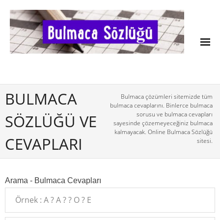
BULMACA
Bulmaca çözümleri sitemizde tüm
bulmaca cevaplarını. Binlerce bulmaca
sorusu ve bulmaca cevapları
SÖZLÜĞÜ VE
sayesinde çözemeyeceğiniz bulmaca
kalmayacak. Online Bulmaca Sözlüğü
CEVAPLARI
sitesi.
Arama - Bulmaca Cevapları