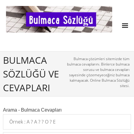
BULMACA
Bulmaca çözümleri sitemizde tüm
bulmaca cevaplarını. Binlerce bulmaca
sorusu ve bulmaca cevapları
SÖZLÜĞÜ VE
sayesinde çözemeyeceğiniz bulmaca
kalmayacak. Online Bulmaca Sözlüğü
CEVAPLARI
sitesi.
Arama - Bulmaca Cevapları