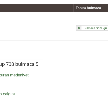
Tanım bulmaca
8
up 738 bulmaca 5
 kuran medeniyet
o çalgısı