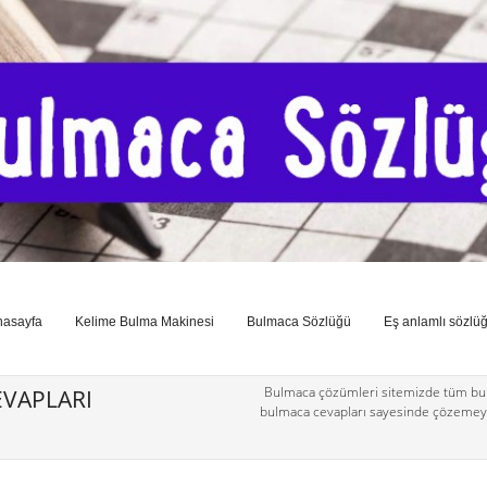
nasayfa
Kelime Bulma Makinesi
Bulmaca Sözlüğü
Eş anlamlı sözlü
Bulmaca çözümleri sitemizde tüm bul
VAPLARI
bulmaca cevapları sayesinde çözemey