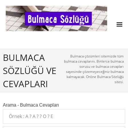
BULMACA
Bulmaca çözümleri sitemizde tüm
bulmaca cevaplarını. Binlerce bulmaca
sorusu ve bulmaca cevapları
SÖZLÜĞÜ VE
sayesinde çözemeyeceğiniz bulmaca
kalmayacak. Online Bulmaca Sözlüğü
CEVAPLARI
sitesi.
Arama - Bulmaca Cevapları