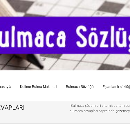
nasayfa
Kelime Bulma Makinesi
Bulmaca Sözlüğü
Eş anlamlı sözlü
Bulmaca çözümleri sitemizde tüm bul
VAPLARI
bulmaca cevapları sayesinde çözemey