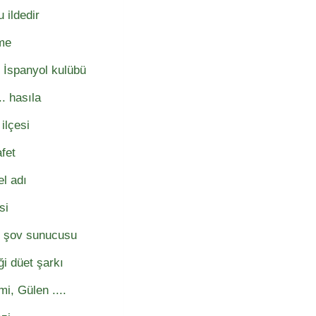
 ildedir
ime
 İspanyol kulübü
.. hasıla
ilçesi
afet
el adı
si
ty şov sunucusu
ği düet şarkı
mi, Gülen ....