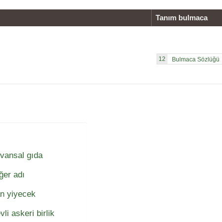
Tanım bulmaca
12
vansal gıda
ğer adı
lan yiyecek
i askeri birlik