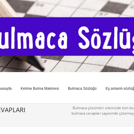
nasayfa
Kelime Bulma Makinesi
Bulmaca Sözlüğü
Eş anlamlı sözlü
Bulmaca çözümleri sitemizde tüm bul
VAPLARI
bulmaca cevapları sayesinde çözemey