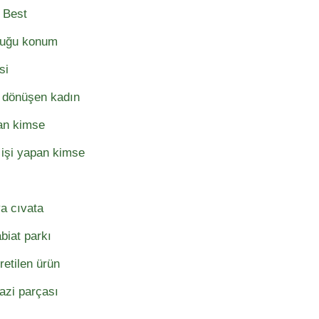
. Best
lduğu konum
si
a dönüşen kadın
an kimse
işi yapan kimse
a cıvata
biat parkı
retilen ürün
razi parçası