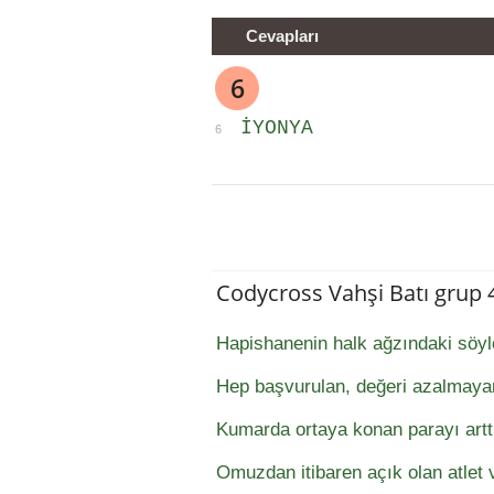
Cevapları
6
IYONYA
6
Codycross Vahşi Batı grup
Hapishanenin halk ağzındaki söyl
Hep başvurulan, değeri azalmayan
Kumarda ortaya konan parayı art
Omuzdan itibaren açık olan atlet v