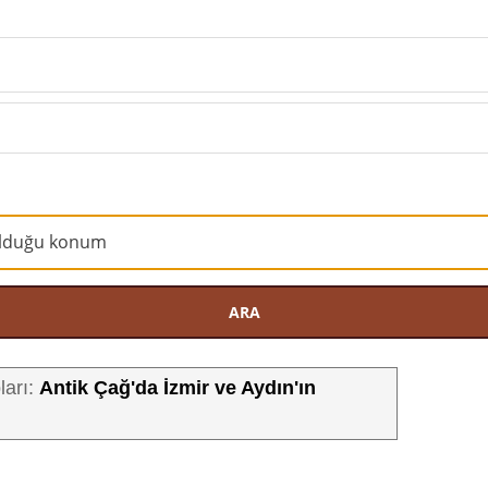
ARA
Antik Çağ'da İzmir ve Aydın'ın
ları: