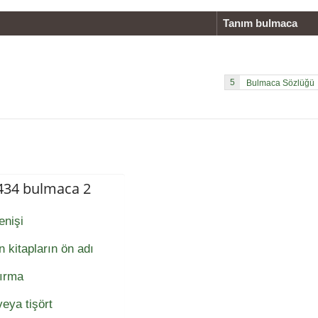
Tanım bulmaca
5
 434 bulmaca 2
enişi
 kitapların ön adı
tırma
eya tişört